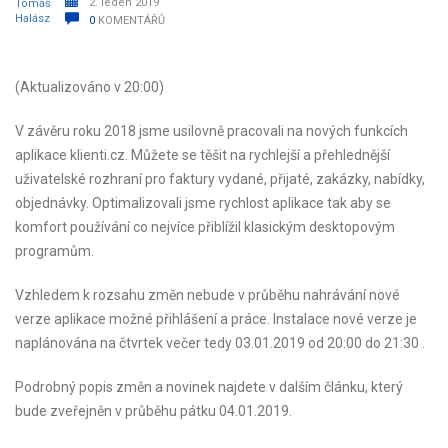
2. leden 2019
0
KOMENTÁŘŮ
(Aktualizováno v 20:00)
V závěru roku 2018 jsme usilovně pracovali na nových funkcích
aplikace klienti.cz. Můžete se těšit na rychlejší a přehlednější
uživatelské rozhraní pro faktury vydané, přijaté, zakázky, nabídky,
objednávky. Optimalizovali jsme rychlost aplikace tak aby se
komfort používání co nejvíce přiblížil klasickým desktopovým
programům.
Vzhledem k rozsahu změn nebude v průběhu nahrávání nové
verze aplikace možné přihlášení a práce. Instalace nové verze je
naplánována na čtvrtek večer tedy 03.01.2019 od 20:00 do 21:30 .
Podrobný popis změn a novinek najdete v dalším článku, který
bude zveřejněn v průběhu pátku 04.01.2019.