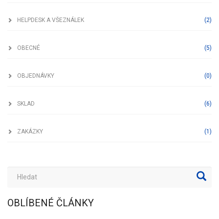
Helpdesk a všeználek
HELPDESK A VŠEZNÁLEK
(2)
Obecné
OBECNÉ
(5)
Objednávky
OBJEDNÁVKY
(0)
Sklad
SKLAD
(6)
Zakázky
ZAKÁZKY
(1)
OBLÍBENÉ ČLÁNKY