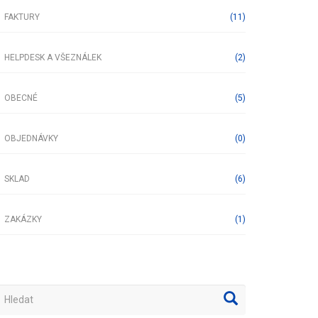
FAKTURY
(11)
lpdesk a všeználek
HELPDESK A VŠEZNÁLEK
(2)
becné
OBECNÉ
(5)
bjednávky
OBJEDNÁVKY
(0)
lad
SKLAD
(6)
akázky
ZAKÁZKY
(1)