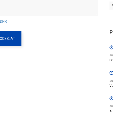
 GDPR
P
ODESLAT
au
P
au
V 
au
AP