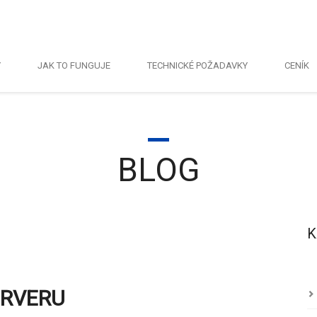
Y
JAK TO FUNGUJE
TECHNICKÉ POŽADAVKY
CENÍK
BLOG
K
Bl
ERVERU
Fa