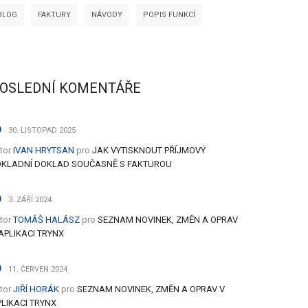
BLOG
FAKTURY
NÁVODY
POPIS FUNKCÍ
OSLEDNÍ KOMENTÁŘE
30. LISTOPAD 2025
tor
IVAN HRYTSAN
pro
JAK VYTISKNOUT PŘÍJMOVÝ
OKLADNÍ DOKLAD SOUČASNĚ S FAKTUROU
3. ZÁŘÍ 2024
tor
TOMÁŠ HALÁSZ
pro
SEZNAM NOVINEK, ZMĚN A OPRAV
APLIKACI TRYNX
11. ČERVEN 2024
tor
JIŘÍ HORÁK
pro
SEZNAM NOVINEK, ZMĚN A OPRAV V
LIKACI TRYNX