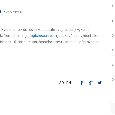
0
KOMENTÁŘŮ
He
O
cz. Nyní máme k dispozici v podstatě dvojnásobný výkon a
 skvělému hostingu
digitalocean.com
je takovéto navýšení dílem
ce než 10. násobek současného stavu. Jsme tak připraveni na
O
Sk
Z
SDÍLENÍ