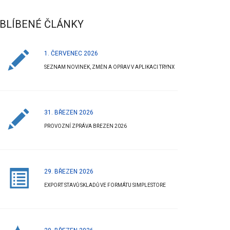
BLÍBENÉ ČLÁNKY
1. ČERVENEC 2026
SEZNAM NOVINEK, ZMĚN A OPRAV V APLIKACI TRYNX
DEK SERVERU
AKTUALIZACE 
LEDEN 2019
31. BŘEZEN 2026
Tomáš Halász
pro
BLOG
PROVOZNÍ ZPRÁVA BŘEZEN 2026
Tomáš Halá
 o výpadku serveru
29. BŘEZEN 2026
Aktualizace aplika
EXPORT STAVŮ SKLADŮ VE FORMÁTU SIMPLESTORE