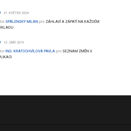
21. KVĚTEN 2024
tor
SPÁLENSKÝ MILAN
pro
ZÁHLAVÍ A ZÁPATÍ NA KAŽDÉM
OKLADU
10. ZÁŘÍ 2019
tor
ING. KRATOCHVÍLOVÁ PAVLA
pro
SEZNAM ZMĚN V
LIKACI