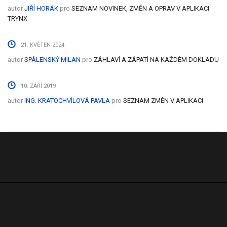
autor
JIŘÍ HORÁK
pro
SEZNAM NOVINEK, ZMĚN A OPRAV V APLIKACI
TRYNX
21. KVĚTEN 2024
autor
SPÁLENSKÝ MILAN
pro
ZÁHLAVÍ A ZÁPATÍ NA KAŽDÉM DOKLADU
10. ZÁŘÍ 2019
autor
ING. KRATOCHVÍLOVÁ PAVLA
pro
SEZNAM ZMĚN V APLIKACI