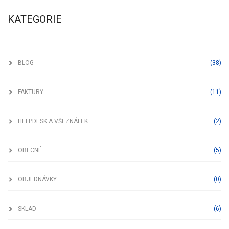
KATEGORIE
Blog
BLOG
(38)
Faktury
FAKTURY
(11)
Helpdesk a všeználek
HELPDESK A VŠEZNÁLEK
(2)
Obecné
OBECNÉ
(5)
Objednávky
OBJEDNÁVKY
(0)
Sklad
SKLAD
(6)
Zakázky